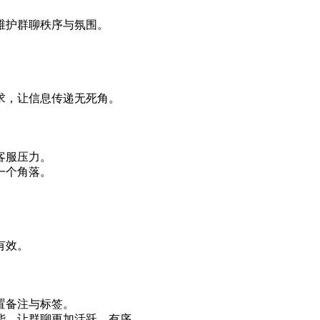
维护群聊秩序与氛围。
求，让信息传递无死角。
客服压力。
一个角落。
有效。
置备注与标签。
能，让群聊更加活跃、有序。