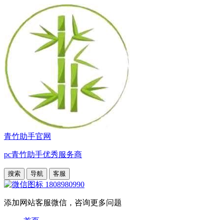
青竹助手官网
pc青竹助手优秀服务商
搜索
导航
客服
1808980990
添加网站客服微信，咨询更多问题